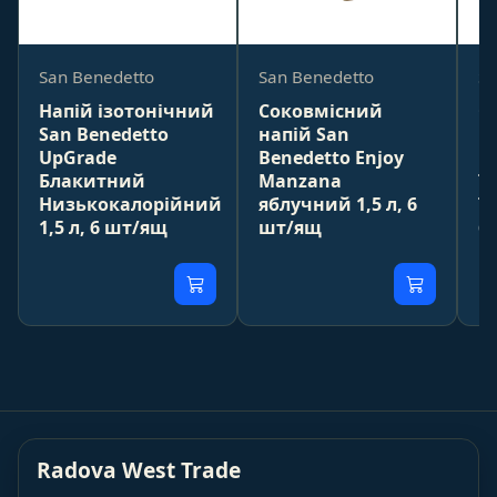
San Benedetto
San Benedetto
Sa
Напій ізотонічний
Соковмісний
С
San Benedetto
напій San
н
UpGrade
Benedetto Enjoy
B
Блакитний
Manzana
Tr
Низькокалорійний
яблучний 1,5 л, 6
Т
1,5 л, 6 шт/ящ
шт/ящ
бе
ш
Radova West Trade