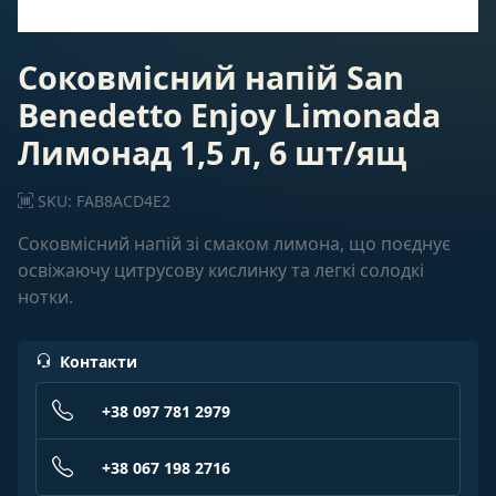
Соковмісний напій San
Benedetto Enjoy Limonada
Лимонад 1,5 л, 6 шт/ящ
SKU: FAB8ACD4E2
Соковмісний напій зі смаком лимона, що поєднує
освіжаючу цитрусову кислинку та легкі солодкі
нотки.
Контакти
+38 097 781 2979
+38 067 198 2716