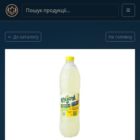
← До каталогу
На головну