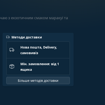
 чаю з екзотичним смаком маракуї та
Методи доставки
Нова пошта, Delivery,
самовивіз
Мін. замовлення: від 1
ящика
Більше методів доставки