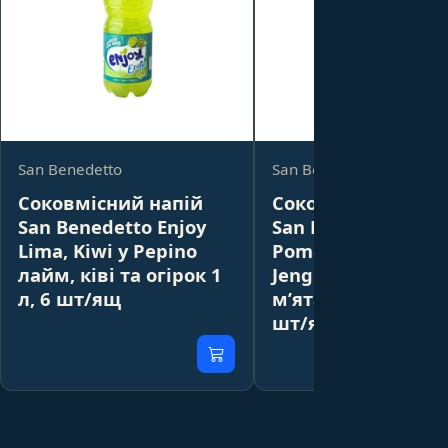
San Benedetto
San Benedetto
Соковмісний напій
Соковмісний напі
San Benedetto Enjoy
San Benedetto Enj
Lima, Kiwi y Pepino
Pomelo, Menta,
лайм, ківі та огірок 1
Jengibre помело,
л, 6 шт/ящ
м’ята та імбир 1 л
шт/ящ