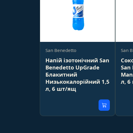
San Benedetto
San B
Напій ізотонічний San
Сок
Benedetto UpGrade
San 
Блакитний
Man
Низькокалорійний 1,5
л, 6
л, 6 шт/ящ