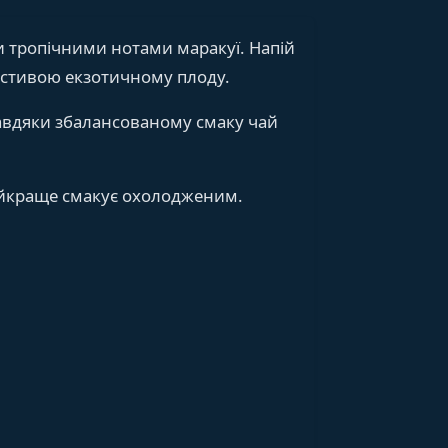
и тропічними нотами маракуї. Напій
астивою екзотичному плоду.
Завдяки збалансованому смаку чай
найкраще смакує охолодженим.