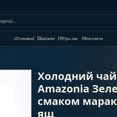
Головна
Каталог
Про нас
Контакти
Холодний чай 
Amazonia Зеле
смаком маракуї
ящ