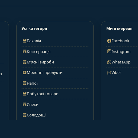
Усі категорії
Ми в мережі
Бакалія
Facebook
Консервація
Instagram
М’ясні вироби
WhatsApp
Молочні продукти
Viber
а
Напої
Побутові товари
Снеки
Солодощі