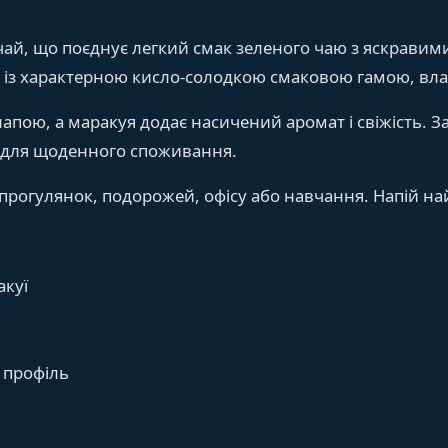
чай, що поєднує легкий смак зеленого чаю з яскравим
 із характерною кисло-солодкою смаковою гамою, вл
апою, а маракуя додає насичений аромат і свіжість. 
ь для щоденного споживання.
 прогулянок, подорожей, офісу або навчання. Напій 
акуї
 профіль