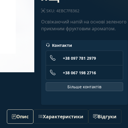
SKU: 4EBC7F8362
Освіжаючий напій на основі зеленого
приємним фруктовим ароматом.
Контакти
+38 097 781 2979
+38 067 198 2716
Більше контактів
Опис
Характеристики
Відгуки