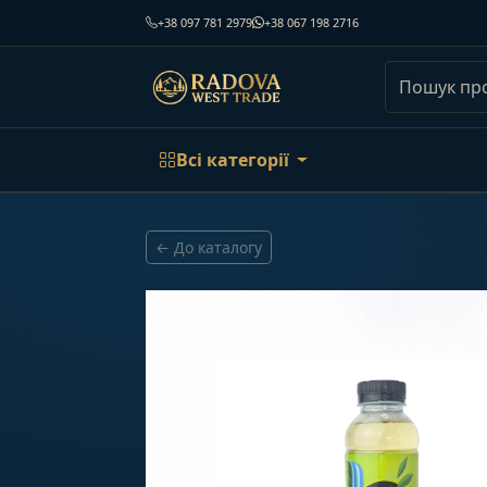
+38 097 781 2979
+38 067 198 2716
Всі категорії
← До каталогу