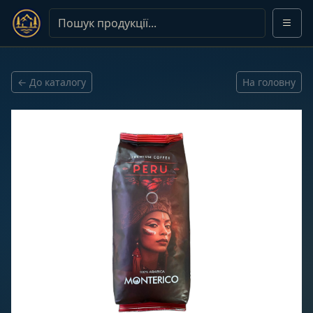
← До каталогу
На головну