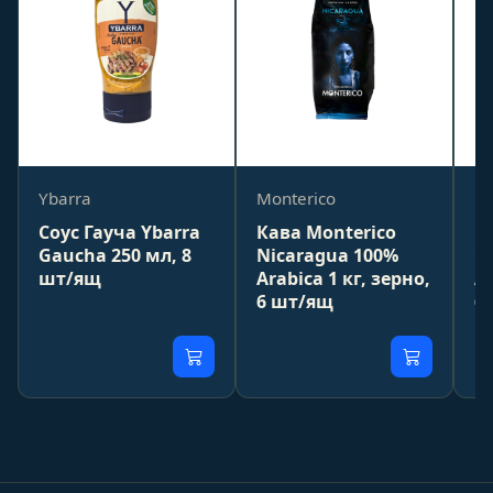
Ybarra
Monterico
Mo
Соус Гауча Ybarra
Кава Monterico
К
Gaucha 250 мл, 8
Nicaragua 100%
C
шт/ящ
Arabica 1 кг, зерно,
Ar
6 шт/ящ
6