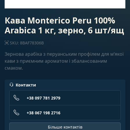
Кава Monterico Peru 100%
Arabica 1 кг, зерно, 6 шт/ящ
SKU: 8BAF78306B
Зернова арабіка з перуанським профілем для м’якої
кави з приємним ароматом і збалансованим
смаком.
Контакти
+38 097 781 2979
+38 067 198 2716
Більше контактів